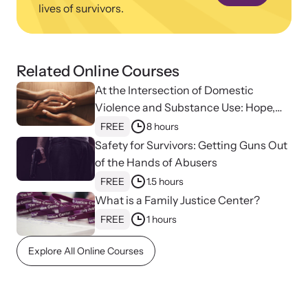
lives of survivors.
Related Online Courses
At the Intersection of Domestic
Violence and Substance Use: Hope,
Healing, and Advocacy for Family
FREE
8 hours
Justice Centers
Safety for Survivors: Getting Guns Out
of the Hands of Abusers
FREE
1.5 hours
What is a Family Justice Center?
FREE
1 hours
Explore All Online Courses