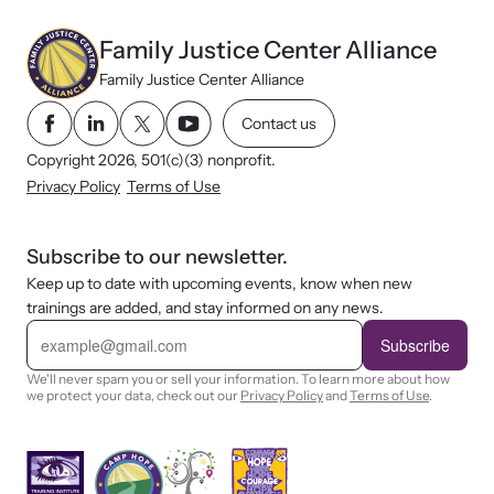
Family Justice Center Alliance
Family Justice Center Alliance
Contact us
Copyright 2026, 501(c)(3) nonprofit.
Privacy Policy
Terms of Use
Subscribe to our newsletter.
Keep up to date with upcoming events, know when new
trainings are added, and stay informed on any news.
E
m
Subscribe
a
i
We'll never spam you or sell your information. To learn more about how
l
we protect your data, check out our
Privacy Policy
and
Terms of Use
.