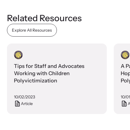
Related Resources
Explore All Resources
Tips for Staff and Advocates
A P
Working with Children
Hop
Polyvictimization
Pol
Jus
App
10/02/2023
10/0
Article
A