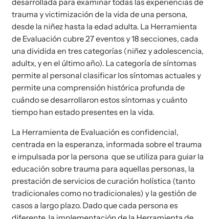
News Archive
Affiliate a Center
desarrollada para examinar todas las experiencias de
trauma y victimización de la vida de una persona,
Explore our news archive of stories related to family violence
Ensure your center can best support survivors of family violence
Team and Board
desde la niñez hasta la edad adulta. La Herramienta
and learn what’s happening.
and their children by implementing our best practices.
de Evaluación cubre 27 eventos y 18 secciones, cada
una dividida en tres categorías (niñez y adolescencia,
Contact
adultx, y en el último año). La categoría de síntomas
permite al personal clasificar los síntomas actuales y
permite una comprensión histórica profunda de
cuándo se desarrollaron estos síntomas y cuánto
tiempo han estado presentes en la vida.
La Herramienta de Evaluación es confidencial,
centrada en la esperanza, informada sobre el trauma
e impulsada por la persona que se utiliza para guiar la
educación sobre trauma para aquellas personas, la
Upcoming Training
Strengthen a Center
prestación de servicios de curación holística (tanto
tradicionales como no tradicionales) y la gestión de
Attend an engaging, expert-led training virtually or in-person.
We support existing multi-agency centers in enhancing service
casos a largo plazo. Dado que cada persona es
quality and collaboration.
diferente, la implementación de la Herramienta de