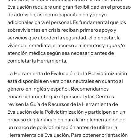
Evaluación requiere una gran flexibilidad en el proceso
de admisión, así como capacitación y apoyo
adicionales para el personal. Es fundamental que los
sobrevivientes en crisis reciban primero apoyo y
servicios que aborden la seguridad, el bienestar, la
vivienda inmediata, el acceso a alimentos y agua y/o
atención médica según sea necesario antes de
completar la Herramienta.
La Herramienta de Evaluación de la Polivictimización
está disponible en versiones neutrales en cuanto al
género, en inglés y español. Recomendamos
Online Courses
encarecidamente que el personal y los Centros
Learn at your own pace with our online courses on how to meet
revisen la Guía de Recursos de la Herramienta de
the needs of survivors.
Evaluación de la Polivictimización y participen en un
proceso de planificación para la implementación de
un marco de polivictimización antes de utilizar la
Herramienta de Evaluación. Para obtener orientación